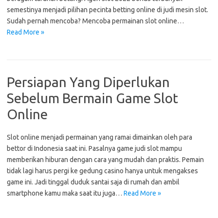
semestinya menjadi pilihan pecinta betting online di judi mesin slot.
Sudah pernah mencoba? Mencoba permainan slot online…
Read More »
Persiapan Yang Diperlukan
Sebelum Bermain Game Slot
Online
Slot online menjadi permainan yang ramai dimainkan oleh para
bettor di Indonesia saat ini. Pasalnya game judi slot mampu
memberikan hiburan dengan cara yang mudah dan praktis. Pemain
tidak lagi harus pergi ke gedung casino hanya untuk mengakses
game ini. Jadi tinggal duduk santai saja di rumah dan ambil
smartphone kamu maka saat itu juga…
Read More »