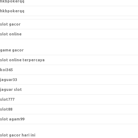
hkbpokerqq
hkbpokerqq
slot gacor
slot online
game gacor
slot online terpercaya
koi365
jaguar33
jaguar slot
slot777
slot88
slot agam99
slot gacor hari ini