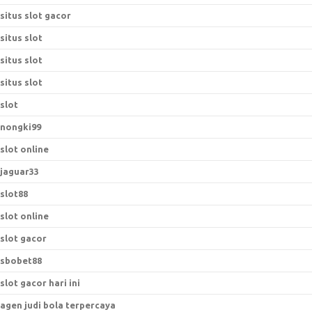
situs slot gacor
situs slot
situs slot
situs slot
slot
nongki99
slot online
jaguar33
slot88
slot online
slot gacor
sbobet88
slot gacor hari ini
agen judi bola terpercaya