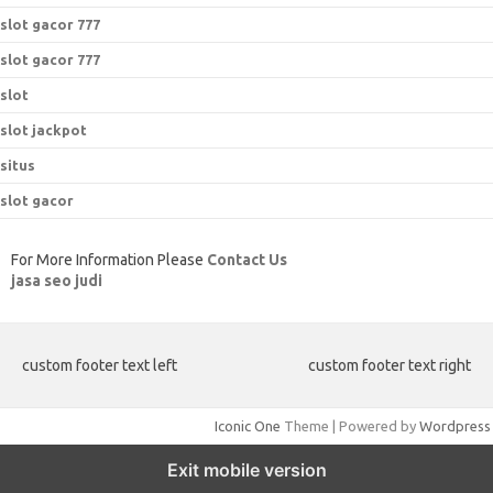
slot gacor 777
slot gacor 777
slot
slot jackpot
situs
slot gacor
For More Information Please
Contact Us
jasa seo judi
custom footer text left
custom footer text right
Iconic One
Theme | Powered by
Wordpress
Exit mobile version