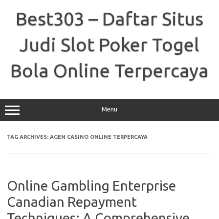
Skip
to
Best303 – Daftar Situs
content
Judi Slot Poker Togel
Bola Online Terpercaya
Menu
TAG ARCHIVES:
AGEN CASINO ONLINE TERPERCAYA
Online Gambling Enterprise
Canadian Repayment
Techniques: A Comprehensive