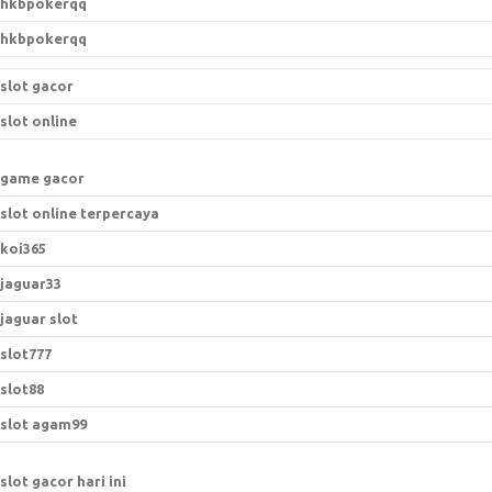
hkbpokerqq
hkbpokerqq
slot gacor
slot online
game gacor
slot online terpercaya
koi365
jaguar33
jaguar slot
slot777
slot88
slot agam99
slot gacor hari ini