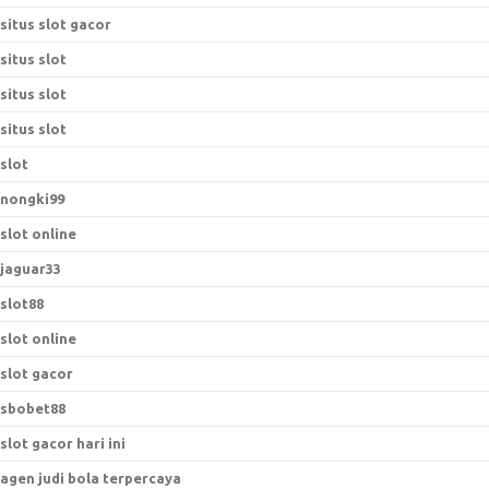
situs slot gacor
situs slot
situs slot
situs slot
slot
nongki99
slot online
jaguar33
slot88
slot online
slot gacor
sbobet88
slot gacor hari ini
agen judi bola terpercaya