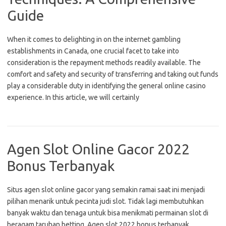
Guide
When it comes to delighting in on the internet gambling
establishments in Canada, one crucial facet to take into
consideration is the repayment methods readily available. The
comfort and safety and security of transferring and taking out funds
play a considerable duty in identifying the general online casino
experience. In this article, we will certainly
Agen Slot Online Gacor 2022
Bonus Terbanyak
Situs agen slot online gacor yang semakin ramai saat ini menjadi
pilihan menarik untuk pecinta judi slot. Tidak lagi membutuhkan
banyak waktu dan tenaga untuk bisa menikmati permainan slot di
beragam taruhan betting. Agen slot 2022 bonus terbanyak