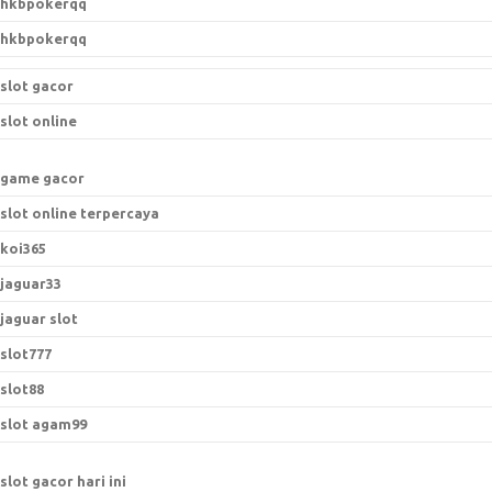
hkbpokerqq
hkbpokerqq
slot gacor
slot online
game gacor
slot online terpercaya
koi365
jaguar33
jaguar slot
slot777
slot88
slot agam99
slot gacor hari ini