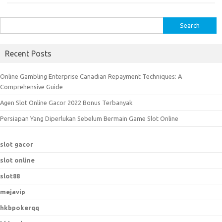
S
e
a
Recent Posts
r
c
Online Gambling Enterprise Canadian Repayment Techniques: A
h
Comprehensive Guide
f
Agen Slot Online Gacor 2022 Bonus Terbanyak
o
r
Persiapan Yang Diperlukan Sebelum Bermain Game Slot Online
:
slot gacor
slot online
slot88
mejavip
hkbpokerqq