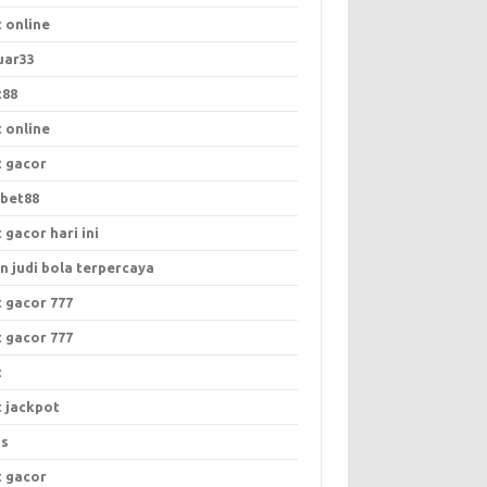
t online
uar33
t88
t online
t gacor
bet88
t gacor hari ini
n judi bola terpercaya
t gacor 777
t gacor 777
t
t jackpot
us
t gacor