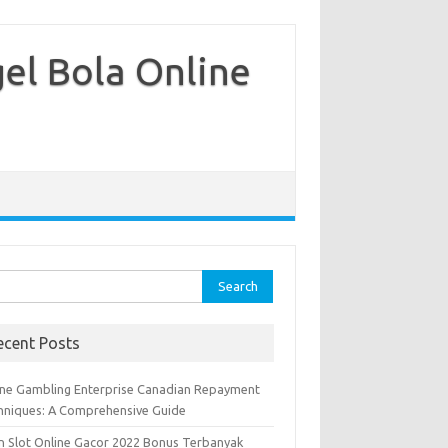
gel Bola Online
rch
ecent Posts
ine Gambling Enterprise Canadian Repayment
hniques: A Comprehensive Guide
n Slot Online Gacor 2022 Bonus Terbanyak