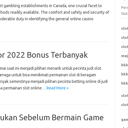
et gambling establishments in Canada, one crucial facet to
Per
hods readily available. The comfort and safety and security of
Slot
iderable duty in identifying the general online casino
slo
slo
slo
or 2022 Bonus Terbanyak
mej
hk
ai saat ini menjadi pilihan menarik untuk pecinta judi slot.
hk
enaga untuk bisa menikmati permainan slot di beragam
yak semestinya menjadi pilihan pecinta betting online di judi
hk
a permainan slot online…
Read More »
slo
slo
rlukan Sebelum Bermain Game
gam