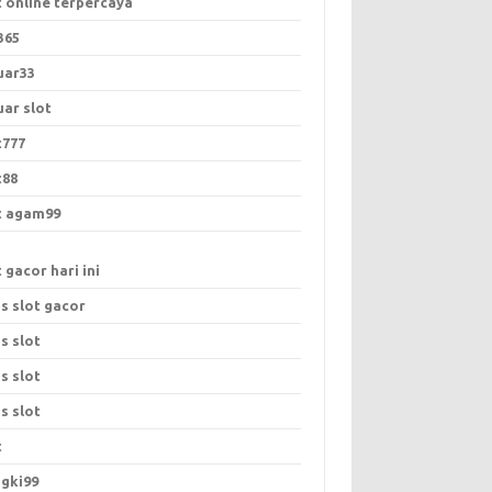
t online terpercaya
365
uar33
uar slot
t777
t88
t agam99
t gacor hari ini
us slot gacor
us slot
us slot
us slot
t
gki99