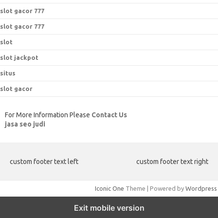
slot gacor 777
slot gacor 777
slot
slot jackpot
situs
slot gacor
For More Information Please
Contact Us
jasa seo judi
custom footer text left
custom footer text right
Iconic One
Theme | Powered by
Wordpress
Exit mobile version