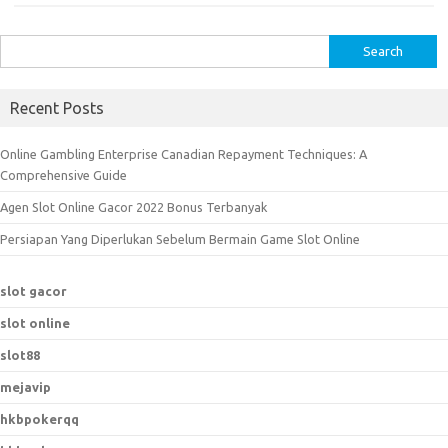
S
e
a
Recent Posts
r
c
Online Gambling Enterprise Canadian Repayment Techniques: A
h
Comprehensive Guide
f
Agen Slot Online Gacor 2022 Bonus Terbanyak
o
r
Persiapan Yang Diperlukan Sebelum Bermain Game Slot Online
:
slot gacor
slot online
slot88
mejavip
hkbpokerqq