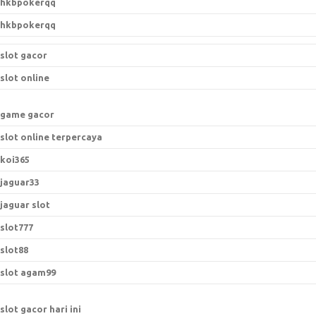
hkbpokerqq
hkbpokerqq
slot gacor
slot online
game gacor
slot online terpercaya
koi365
jaguar33
jaguar slot
slot777
slot88
slot agam99
slot gacor hari ini