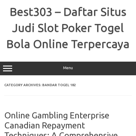
Skip
to
Best303 – Daftar Situs
content
Judi Slot Poker Togel
Bola Online Terpercaya
Menu
CATEGORY ARCHIVES:
BANDAR TOGEL 182
Online Gambling Enterprise
Canadian Repayment
Techniques: A Comprehensive