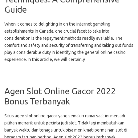
Guide
When it comes to delighting in on the internet gambling
establishments in Canada, one crucial facet to take into
consideration is the repayment methods readily available. The
comfort and safety and security of transferring and taking out funds
play a considerable duty in identifying the general online casino
experience. In this article, we will certainly
Agen Slot Online Gacor 2022
Bonus Terbanyak
Situs agen slot online gacor yang semakin ramai saat ini menjadi
pilihan menarik untuk pecinta judi slot. Tidak lagi membutuhkan
banyak waktu dan tenaga untuk bisa menikmati permainan slot di
beragam taruhan betting. Agen slot 2022 bonus terbanyak