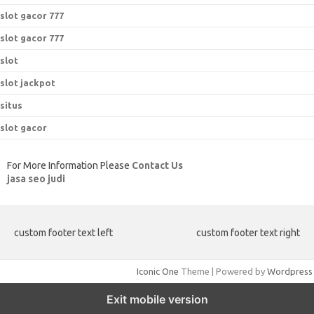
slot gacor 777
slot gacor 777
slot
slot jackpot
situs
slot gacor
For More Information Please
Contact Us
jasa seo judi
custom footer text left
custom footer text right
Iconic One
Theme | Powered by
Wordpress
Exit mobile version